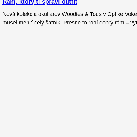
Rám, ktorý ti spraví outfit
Nová kolekcia okuliarov Woodies & Tous v Optike Vokel 
musel meniť celý šatník. Presne to robí dobrý rám – v